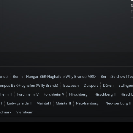
S
T
andt)
Berlin II Hangar BER-Flughafen (Willy Brandt) MRO
Berlin Selchow I T
 Campus BER-Flughafen (Willy Brandt)
Butzbach
Duisport
Düren
Ettlingen
heim III
Forchheim IV
Forchheim V
Hirschberg I
Hirschberg II
Hirschb
 I
Ludwigsfelde II
Maintal I
Maintal II
Neu-Isenburg I
Neu-Isenburg II
ndmark
Viernheim