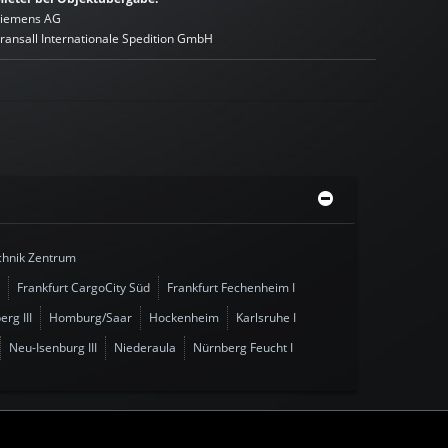
iemens AG
ransall Internationale Spedition GmbH
echnik Zentrum
Frankfurt CargoCity Süd
Frankfurt Fechenheim I
erg III
Homburg/Saar
Hockenheim
Karlsruhe I
Neu-Isenburg III
Niederaula
Nürnberg Feucht I