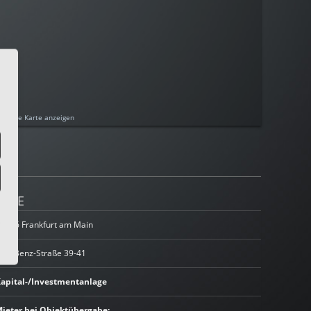
rößere Karte anzeigen
LAGE
0366 Frankfurt am Main
arl-Benz-Straße 39-41
apital-/Investmentanlage
ieter bei Objektübergabe: