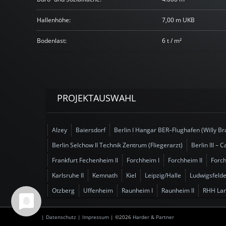
Hallenhöhe:
7,00 m UKB
Bodenlast:
6 t / m²
PROJEKTAUSWAHL
Alzey
Baiersdorf
Berlin I Hangar BER–Flughafen (Willy Br
Berlin Selchow II Technik Zentrum (Fliegerarzt)
Berlin III –
Frankfurt Fechenheim II
Forchheim I
Forchheim II
Forch
Karlsruhe II
Kemnath
Kiel
Leipzig/Halle
Ludwigsfelde
Otzberg
Uffenheim
Raunheim I
Raunheim II
RHH La
| Datenschutz
| Impressum
| ©2026
Harder & Partner