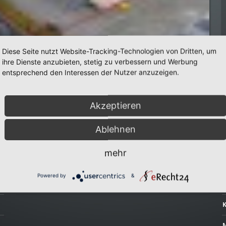
Diese Seite nutzt Website-Tracking-Technologien von Dritten, um
ihre Dienste anzubieten, stetig zu verbessern und Werbung
entsprechend den Interessen der Nutzer anzuzeigen.
G
Akzeptieren
Ablehnen
ECKDATEN
mehr
Andienung:
Rampenanlage mit bis zu 38 Andockplätzen
6
Powered by
&
Ausstattung:
BMA, EMA, RWA, Abscheideranlage
C
K
M