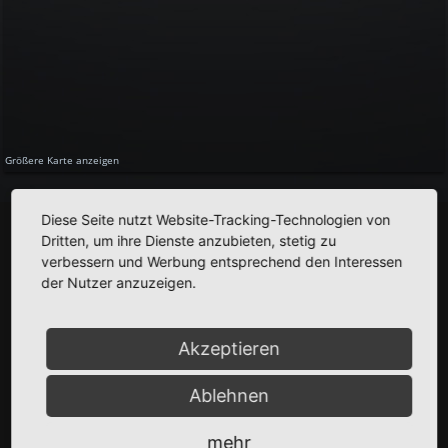
Größere Karte anzeigen
Diese Seite nutzt Website-Tracking-Technologien von
BERLIN III CAMPUS BER-FLUGHAFEN (WILLY
Dritten, um ihre Dienste anzubieten, stetig zu
BRANDT)
verbessern und Werbung entsprechend den Interessen
der Nutzer anzuzeigen.
IN ERSTELLUNG
Akzeptieren
OBJEKTBESCHREIBUNG
Gebietsausweisung:
Ablehnen
GE
mehr
Grundstücksfläche: